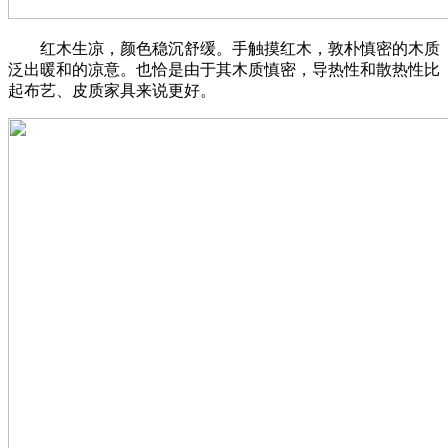
红木生凉，颜色稳沉舒缓。手触摸红木，敦朴慎密的木质
泛出暖和的凉意。也恰是由于其木质慎密，导热性和散热性比
起布艺、皮质家具来说更好。