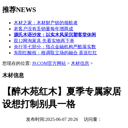
推荐NEWS
木材之家：木材财产链的领航者
老客户没有丢销量每年增两成
源氏木语沙发：以实木风采沉塑客堂休闲
双12网淘家具 先看实物再下单
央行等七部分：指点金融机构严酷落实数
东阳红酸枝：格调取立场的融合 喜送红红
您现在的位置:
J9.COM官方网站
>
木材信息
>
木材信息
【醉木苑红木】夏季专属家居
设想打制别具一格
发布时间:2025-06-07 20:26 访问量：