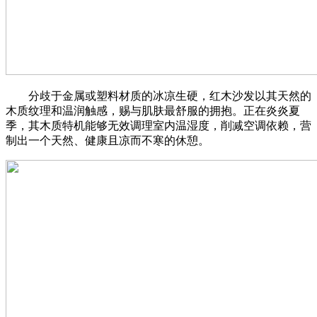
分歧于金属或塑料材质的冰凉生硬，红木沙发以其天然的
木质纹理和温润触感，赐与肌肤最舒服的拥抱。正在炎炎夏
季，其木质特机能够无效调理室内温湿度，削减空调依赖，营
制出一个天然、健康且凉而不寒的休憩。