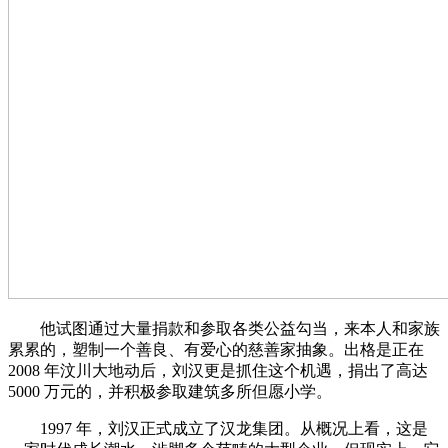
他试图通过大量捐款和参取各类公益勾当，来本人和家族
累累的，塑制一个善良、有爱心的慈善家抽象。出格是正在
2008 年汶川大地动后，刘汉更是抓住这个机遇，捐出了高达
5000 万元的，并积极参取建筑多所但愿小学。
1997 年，刘汉正式成立了汉龙集团。从概况上看，这是