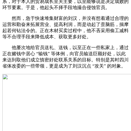
系，对于本人的贸易成长至关主要，以至能够说是决定成败的
环节要素。于是，他起头不择手段地撮合侵蚀官员。
然而，急于快速堆集财富的刘汉，并没有想着通过合理的
运营和勤奋来拓展营业、提高利润，而是动起了歪脑筋，揣摩
起若何钻法令的。正在木材买卖过程中，他不吝采用偷工减料
等不合理手段来降低成本、获取更多好处。
他屡次地给官员送礼、送钱，以至正在一些私家上，通过
正在赌钱中居心 “输钱” 等体例，向官员输送巨额好处，以此
来达到取他们成立慎密好处联系关系的目标。特别是其时四川
省体改委的一些带领，更是成为了刘汉沉点 “攻关” 的对象。