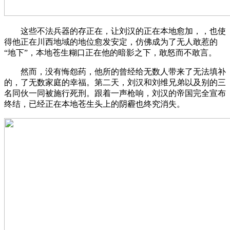
这些不法兵器的存正在，让刘汉的正在本地愈加，，也使
得他正在川西地域的地位愈发安定，仿佛成为了无人敢惹的
“地下”，本地苍生糊口正在他的暗影之下，敢怒而不敢言。
然而，没有悔怨药，他所的曾经给无数人带来了无法填补
的，了无数家庭的幸福。第二天，刘汉和刘维兄弟以及别的三
名同伙一同被施行死刑。跟着一声枪响，刘汉的帝国完全宣布
终结，已经正在本地苍生头上的阴霾也终究消失。