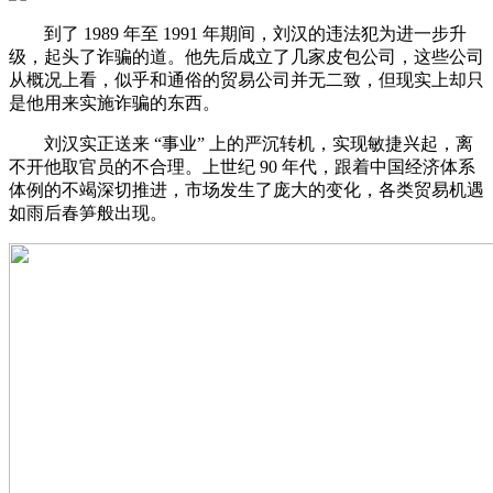
到了 1989 年至 1991 年期间，刘汉的违法犯为进一步升
级，起头了诈骗的道。他先后成立了几家皮包公司，这些公司
从概况上看，似乎和通俗的贸易公司并无二致，但现实上却只
是他用来实施诈骗的东西。
刘汉实正送来 “事业” 上的严沉转机，实现敏捷兴起，离
不开他取官员的不合理。上世纪 90 年代，跟着中国经济体系
体例的不竭深切推进，市场发生了庞大的变化，各类贸易机遇
如雨后春笋般出现。