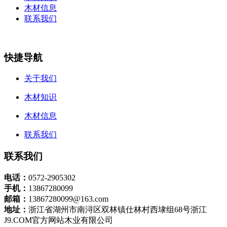
木材信息
联系我们
快捷导航
关于我们
木材知识
木材信息
联系我们
联系我们
电话：
0572-2905302
手机：
13867280099
邮箱：
13867280099@163.com
地址：
浙江省湖州市南浔区双林镇仕林村西埭组68号浙江
J9.COM官方网站木业有限公司