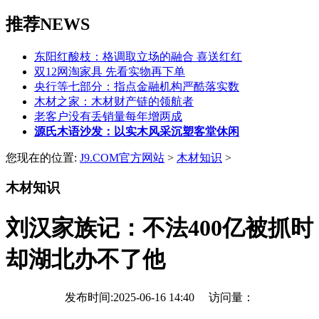
推荐NEWS
东阳红酸枝：格调取立场的融合 喜送红红
双12网淘家具 先看实物再下单
央行等七部分：指点金融机构严酷落实数
木材之家：木材财产链的领航者
老客户没有丢销量每年增两成
源氏木语沙发：以实木风采沉塑客堂休闲
您现在的位置:
J9.COM官方网站
>
木材知识
>
木材知识
刘汉家族记：不法400亿被抓时
却湖北办不了他
发布时间:2025-06-16 14:40 访问量：