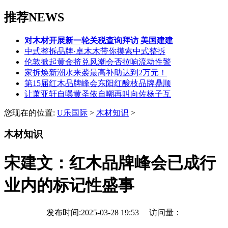
推荐NEWS
对木材开展新一轮关税查询拜访 美国建建
中式整拆品牌·卓木木带你摸索中式整拆
伦敦掀起黄金挤兑风潮会否拉响流动性警
家拆焕新潮水来袭最高补助达到2万元！
第15届红木品牌峰会东阳红酸枝品牌鼎顺
让萧亚轩自曝黄圣依自嘲再叫向佐杨子互
您现在的位置:
U乐国际
>
木材知识
>
木材知识
宋建文：红木品牌峰会已成行
业内的标记性盛事
发布时间:2025-03-28 19:53 访问量：