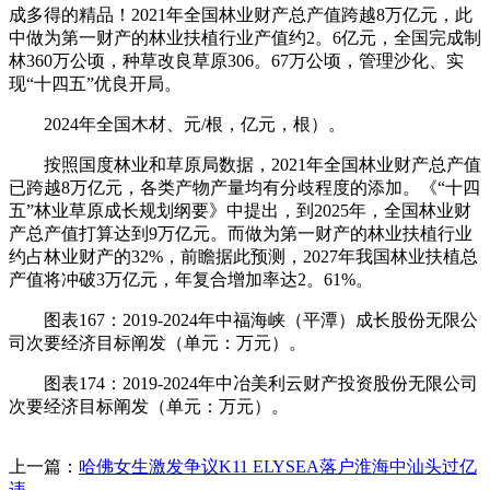
成多得的精品！2021年全国林业财产总产值跨越8万亿元，此
中做为第一财产的林业扶植行业产值约2。6亿元，全国完成制
林360万公顷，种草改良草原306。67万公顷，管理沙化、实
现“十四五”优良开局。
2024年全国木材、元/根，亿元，根）。
按照国度林业和草原局数据，2021年全国林业财产总产值
已跨越8万亿元，各类产物产量均有分歧程度的添加。《“十四
五”林业草原成长规划纲要》中提出，到2025年，全国林业财
产总产值打算达到9万亿元。而做为第一财产的林业扶植行业
约占林业财产的32%，前瞻据此预测，2027年我国林业扶植总
产值将冲破3万亿元，年复合增加率达2。61%。
图表167：2019-2024年中福海峡（平潭）成长股份无限公
司次要经济目标阐发（单元：万元）。
图表174：2019-2024年中冶美利云财产投资股份无限公司
次要经济目标阐发（单元：万元）。
上一篇：
哈佛女生激发争议K11 ELYSEA落户淮海中汕头过亿
违