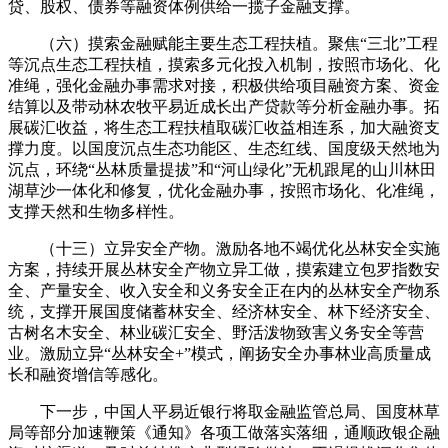
贷、股权、债券等融资体例供给一揽子金融支撑。
（六）摸索金融赋能主要生态工程扶植。聚焦“三北”工程
等沉点生态工程扶植，摸索多元化投入机制，按照市场化、化
准绳，强化金融办事需求对接，积极供给项目融资方案、资金
结算以及带动林农牧平易近成长出产贷款等分析金融办事。拓
展碳汇收益，将生态工程扶植取碳汇收益相连系，加大融资支
撑力度。以国度沉点生态功能区、生态红线、国度级天然地为
沉点，环绕“丛林质量提拔”和“河山绿化”无机跟尾的山川林田
湖草沙一体化和修复，优化金融办事，按照市场化、化准绳，
支撑天然和生物多样性。
（十三）立异安全产物。激励各地不竭优化丛林安全实施
方案，持续开展丛林安全产物立异工做，摸索建立包罗指数安
全、产量安全、收入安全和义务安全正在内的丛林安全产物系
统，支撑开展国度储蓄林安全、经济林安全、林下经济安全、
古树名木安全、林业碳汇安全、野活泼物致害义务安全等营
业。激励立异“丛林安全+”模式，阐扬安全办事林业高质量成
长和融资增信等感化。
下一步，中国人平易近银行将取金融监管总局、国度林草
局等部分加速鞭策《通知》各项工做落实落细，通顺政银企融