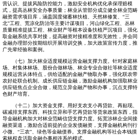
营认识、提拔风险防控能力，激励安全机构优化承保理赔模
式，提高丛林安全办事质量；林业从管部分成立健全林业范畴
融资需求项目库，涵盖国度储蓄林扶植、天然林修复、“三
北”工程、荒凉化防治等主要计谋项目，河山绿化工程、丛林
质量精准提拔工程、林业财产等根本设备扶植严沉项目，强化
取金融系统共享对接，提高融资对接精准度和无效性，并会同
金融办理部分按期组织开展培训交换，加大政策宣传力度，推
广先辈经验和案例。
（七）加大林业适度规模运营金融支撑力度。针对家庭林
场、村集体林场、股份合做林场、林业专业合做社等林业适度
规模运营从体特点，供给适配的金融产物取办事，强化联农带
农好处联合机制。成长供应链金融，激励金融机构加强取林业
供应链焦点企业合做，规范立异金融产物和办事，沉点支撑特
色财产培育。
（十二）加大资金支撑。用好支农支小再贷款、再贴现、
碳减排支撑东西、科技立异和手艺再贷款等货泉政策东西，指
导金融机构加大对林业范畴信贷支撑力度。拓宽涉林企业间接
融资渠道，激励合适前提的企业发债融资，支撑金融机构刊行
小微、“三农”、绿色等金融债券。支撑金融机构等社会本钱摸
索林权盘活取金融办事相连系的模式。