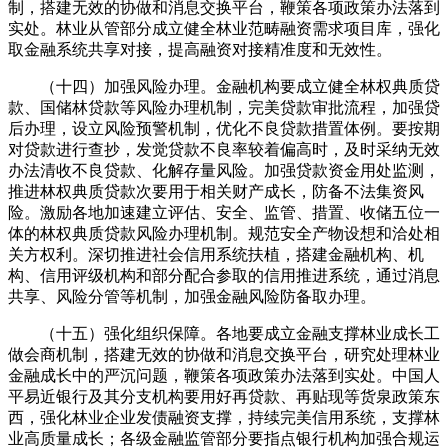
制，搭建无效的协做和消息交换平台，鞭策各项政策办法落到
实处。林业从管部分成立健全林业范畴融资需求项目库，强化
取金融系统共享对接，提高融资对接精准度和无效性。
（十四）加强风险办理。金融机构要成立健全林权典质贷
款、国储林贷款等风险办理机制，完美贷款审批流程，加强贷
后办理，设立风险预警机制，优化不良贷款措置体例。要按期
对贷款进行查抄，发觉贷款不良率较着偏高时，及时采纳无效
办法清收不良贷款、化解存量风险。加强贷款资金用处监测，
推进林权典质贷款次要用于相关财产成长，防备不法集资风
险。激励各地加速建立评估、安全、监管、措置、收储五位一
体的林权典质贷款风险办理机制。规范安全产物设想和洽处相
关方权利。深切推进社会信用系统扶植，搭建金融机构、机
构、信用评级机构和部分配合参取的信用推进系统，通过消息
共享、风险分管等机制，加强金融风险防备取办理。
（十五）强化组织保障。各地要成立金融支撑林业成长工
做会商机制，搭建无效的协做和消息交换平台，研究处理林业
金融成长中的严沉问题，鞭策各项政策办法落到实处。中国人
平易近银行及其分支机构要用好再贷款、再贴现等货泉政策东
西，强化林业企业发债融资支撑，持续完美信用系统，支撑林
业高质量成长；各级金融监管部分要指点银行机构加强合规运