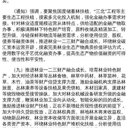
卖。
《通知》强调，要聚焦国度储蓄林扶植、“三北”工程等主
要生态工程扶植，摸索多元化投入机制，强化金融办事需求对
接。针对林业适度规模运营从体特点，供给适配的金融产物取
办事，积极满脚林下特色财产培育、原料收储及精湛加工、转
型升级、冷链保鲜和物流等融资需求，分析使用信贷、股权、
债券等融资体例，推进林业一二三财产融合成长。环绕林业碳
汇资本运营开辟，摸索完美林业生态产物典质价值评估方式，
使用数字化手艺优化融资办事，提高生态产物价值融资的可得
性、便当性和平安性。
（九）推进林业一二三财产融合成长。培育林业特色财
产，加大对经济林果等丛林食物、林草中药材、林草苗种、花
草、木竹、油茶等财产信贷支撑力度。激励金融机构支撑丛林
旅逛、丛林康养等设备扶植及果壳饼粕、木材旧家具、废建材
等烧毁物收受接管操纵。加大对林业机械设备研发升级的金融
支撑力度，鞭策林业加工业向从动化、智能化标的目的成长。
激励推进林业财产扶植，正在不新增处所现性债权的前提下，
加大中持久贷款投放，正在林权典质、林地林木将来收益权、
动物新品种权、林业资本收储等方面依法开展金融立异，盘活
各类资产资本。环绕林业特色财产堆积化扶植，分析使用信