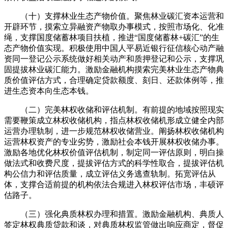
（十）支撑林业生态产物价值。聚焦林业碳汇资本运营和
开辟环节，摸索立异融资产物取办事模式，按照市场化、化准
绳，支撑国度储蓄林项目扶植，推进“国度储蓄林+碳汇”的生
态产物价值实现。积极使用中国人平易近银行征信核心动产融
资同一登记公示系统做好相关动产和质押登记和公示，支撑巩
固提拔林业碳汇能力。激励金融机构摸索完美林业生态产物典
质价值评估方式，合理确定贷款额度、刻日、还款体例等，推
进生态资本向生态本钱。
（二）完美林权收储和评估机制。有前提的地域按照现实
需要鞭策成立林权收储机构，指点林权收储机形成立健全内部
运营办理轨制，进一步规范林权收储营业。阐扬林权收储机构
运营林权资产的专业劣势，激励社会本钱开展林权收储办事。
激励各地优化林权价值评估机制，制定同一评估原则，明白操
做法式和收费尺度，提拔评估方式的科学性取合，提拔评估机
构公信力和评估质量，成立评估义务逃查轨制。拓宽评估从
体，支撑合适前提的机构依法合规进入林权评估市场，丰硕评
估路子。
（三）强化典质林权办理和措置。激励金融机构、典质人
签定林权典质贷款和谈，对典质林权监管做出响应商定，督促