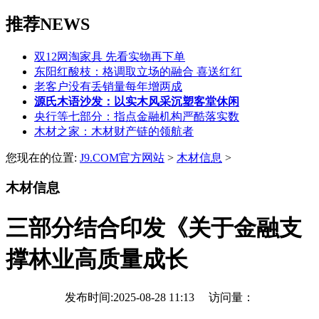
推荐NEWS
双12网淘家具 先看实物再下单
东阳红酸枝：格调取立场的融合 喜送红红
老客户没有丢销量每年增两成
源氏木语沙发：以实木风采沉塑客堂休闲
央行等七部分：指点金融机构严酷落实数
木材之家：木材财产链的领航者
您现在的位置:
J9.COM官方网站
>
木材信息
>
木材信息
三部分结合印发《关于金融支
撑林业高质量成长
发布时间:2025-08-28 11:13 访问量：