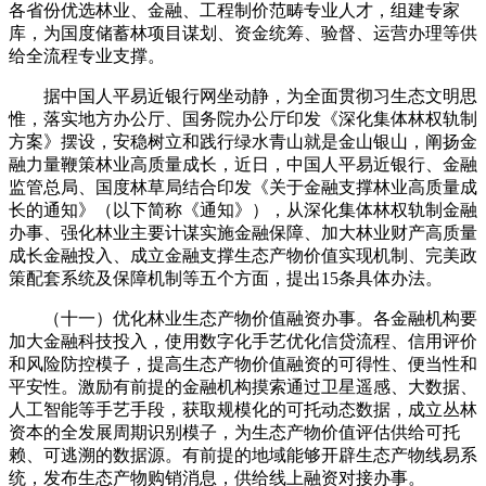
各省份优选林业、金融、工程制价范畴专业人才，组建专家
库，为国度储蓄林项目谋划、资金统筹、验督、运营办理等供
给全流程专业支撑。
据中国人平易近银行网坐动静，为全面贯彻习生态文明思
惟，落实地方办公厅、国务院办公厅印发《深化集体林权轨制
方案》摆设，安稳树立和践行绿水青山就是金山银山，阐扬金
融力量鞭策林业高质量成长，近日，中国人平易近银行、金融
监管总局、国度林草局结合印发《关于金融支撑林业高质量成
长的通知》（以下简称《通知》），从深化集体林权轨制金融
办事、强化林业主要计谋实施金融保障、加大林业财产高质量
成长金融投入、成立金融支撑生态产物价值实现机制、完美政
策配套系统及保障机制等五个方面，提出15条具体办法。
（十一）优化林业生态产物价值融资办事。各金融机构要
加大金融科技投入，使用数字化手艺优化信贷流程、信用评价
和风险防控模子，提高生态产物价值融资的可得性、便当性和
平安性。激励有前提的金融机构摸索通过卫星遥感、大数据、
人工智能等手艺手段，获取规模化的可托动态数据，成立丛林
资本的全发展周期识别模子，为生态产物价值评估供给可托
赖、可逃溯的数据源。有前提的地域能够开辟生态产物线易系
统，发布生态产物购销消息，供给线上融资对接办事。