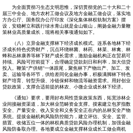
为全面贯彻习生态文明思惟，深切贯彻党的二十大和二十
届三中全会、地方农村工做会议及地方金融工做会议，落实地
方办公厅、国务院办公厅印发《深化集体林权轨制方案》摆
设，安稳树立和践行绿水青山就是金山银山，阐扬金融力量鞭
策林业高质量成长，现将相关事项通知如下。
（八）立异金融支撑林下经济成长模式。连系各地林下经
济成长特色劣势财产，沉点环绕林菌、林药、林菜、林禽、林
蜂和丛林康养等林下财产成长需求，激励金融机构正在贸易可
持续、风险可控前提下，合理确定贷款刻日和利率，加大信贷
投入。鞭策“产供销”一体跟尾，聚焦林下产物出产、加工、发
卖、运输等各环节，供给差同化金融办事，积极满脚林下特色
财产培育、转型升级、冷链保鲜和物流等融资需求。用好创业
贷款政策，支撑合适前提的林农、小微企业成长林下经济。
《通知》要求，要用好布局性货泉政策东西，拓宽涉林企
业间接融资渠道，加大林业范畴资金支撑。摸索建立包罗指数
安全、产量安全、收入安全和义务安全正在内的丛林安全产物
系统。提拔金融机构风险防控能力，建立评估、安全、监管、
措置、收储五位一体的林权典质贷款风险办理机制，加强金融
风险防备取办理。各地要成立金融支撑林业成长工做会商机