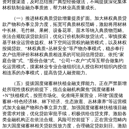
资对接渠道，及时总结推广典型经验做法，不竭提拔深化集体
林权轨制金融办事质效，帮力林业高质量成长。
（一）推进林权典质贷款增量提质扩面。加大林权典质贷
款产物和办事立异力度，拓宽可典质林权范畴，激励将用材林
中长林、毛竹林、果树、设备花草、苗木等纳入典质物范畴。
依法合规耽误贷款刻日，优化订价机制和放贷法式，审慎摸索
基于林业运营收益权、林下空间运营权的融资模式，以及林权
按揭贷款、“林权典质+丛林安全”等产物办事模式，稳步奉行
农户信用评价和林权典质相连系的可轮回信用贷款。依托“家
庭合做”式、“股份合做”式、“公司++农户”式等互帮合做集约
化运营模式，摸索林业专业合做组织法人授信和对组织内授信
相连系的办事模式，提高告贷人融资能力。
（五）提拔国度储蓄林扶植金融支撑能力。正在严禁新增
处所现性债权的前提下，指点金融机构聚焦“国度储蓄林
+N”扶植模式，按照市场化、化准绳开展营业，环绕“国度储
蓄林+特色经济林、林下经济、生态旅逛、丛林康养”等运营模
式加大金融产物和办事立异力度。加强国度储蓄林扶植项目融
资需求对接，优化贷款审批手续，积极供给信贷支撑。激励各
类金融机构正在依法合规、风险可控前提下，正在营业范畴内
加大国度储蓄林相关贷款投放力度，合理确定贷款刻日。激励