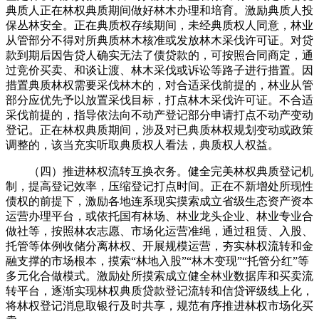
典质人正在林权典质期间做好林木办理和培育。激励典质人投
保丛林安全。正在典质权存续期间，未经典质权人同意，林业
从管部分不得对所典质林木核准或发放林木采伐许可证。对贷
款到期后因告贷人确实无法了债贷款的，可按照合同商定，通
过竞价买卖、和谈让渡、林木采伐或诉讼等路子进行措置。因
措置典质林权需要采伐林木的，对合适采伐前提的，林业从管
部分应优先予以放置采伐目标，打点林木采伐许可证。不合适
采伐前提的，指导依法向不动产登记部分申请打点不动产变动
登记。正在林权典质期间，涉及对已典质林权规划变动或政策
调整的，该当充实听取典质权人看法，典质权人权益。
（四）推进林权流转互换衣务。健全完美林权典质登记机
制，提高登记效率，压缩登记打点时间。正在不新增处所现性
债权的前提下，激励各地连系现实摸索成立省级生态资产资本
运营办理平台，或依托国有林场、林业龙头企业、林业专业合
做社等，按照林农志愿、市场化运营准绳，通过租赁、入股、
托管等体例收储分离林权、开展规模运营，夯实林权流转和金
融支撑的市场根本，摸索“林地入股”“林木变现”“托管分红”等
多元化合做模式。激励处所摸索成立健全林业数据库和买卖流
转平台，逐渐实现林权典质贷款登记流转和信贷评级线上化，
将林权登记消息取银行及时共享，规范有序推进林权市场化买