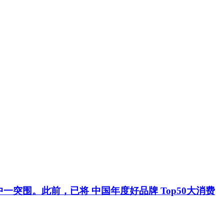
围。此前，已将 中国年度好品牌 Top50大消费