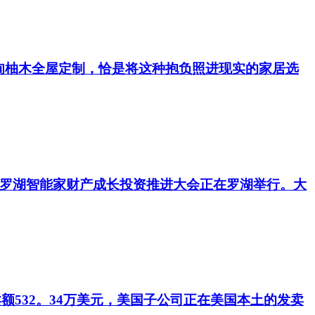
甸柚木全屋定制，恰是将这种抱负照进现实的家居选
来罗湖智能家财产成长投资推进大会正在罗湖举行。大
额532。34万美元，美国子公司正在美国本土的发卖